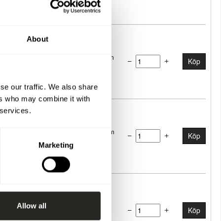
About
äckespelare grundmålad 66x66x900 mm
Köp
se our traffic. We also share
ers who may combine it with
 services.
verliggare grundmålad 2400x140x45 mm
Köp
Marketing
Allow all
stplatta - Fransk Skruv
Köp