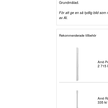
Grundmålad.
För att ge en så tydlig bild som
av AI.
Rekommenderade tillbehör
Arnö P
2 715 
Arnö R
335 kr