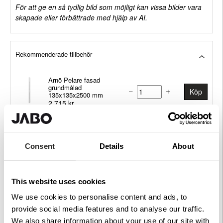
För att ge en så tydlig bild som möjligt kan vissa bilder vara
skapade eller förbättrade med hjälp av AI.
Rekommenderade tillbehör
Arnö Pelare fasad
grundmålad
Köp
135x135x2500 mm
2 715 kr
Arnö Räckespelare fasad
grundmålad 66x900 mm
Köp
335 kr
Arnö Underliggare grundmålad
Consent
Details
About
2400x22x45 mm
Köp
349 kr
Arnö Monteringslist
This website uses cookies
grundmålad 2400x65x20
Köp
mm
We use cookies to personalise content and ads, to
299 kr
provide social media features and to analyse our traffic.
Arnö Räckespelare grundmålad
105x105x700 mm
Köp
We also share information about your use of our site with