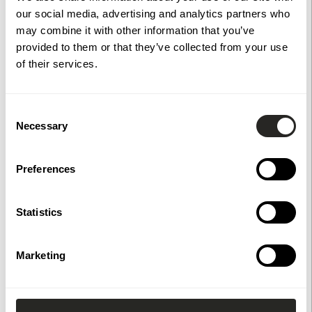
595 kr
our social media, advertising and analytics partners who
Arnö Räckespelare
may combine it with other information that you’ve
grundmålad 66x66x900
Köp
provided to them or that they’ve collected from your use
mm
395 kr
of their services.
Arnö Överliggare
grundmålad 2400x140x45
Köp
mm
795 kr
Consent
Arnö Fästplatta -
Necessary
Selection
Fransk Skruv
Köp
535 kr
Preferences
Arnö Fästplatta bult+mutter
Köp
535 kr
Statistics
Marketing
Specifikationer