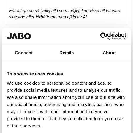
För att ge en så tydlig bild som möjligt kan vissa bilder vara
skapade eller förbättrade med hjälp av AI.
Rekommenderade tillbehör
Consent
Details
About
Arnö Underliggare grundmålad
2400x22x45 mm
Köp
289 kr
This website uses cookies
Arnö Överliggare grundmålad
We use cookies to personalise content and ads, to
2400x95x45 mm
Köp
595 kr
provide social media features and to analyse our traffic.
Arnö Monteringslist
We also share information about your use of our site with
grundmålad 2400x65x20
Köp
our social media, advertising and analytics partners who
mm
299 kr
may combine it with other information that you’ve
Arnö Räckespelare
provided to them or that they’ve collected from your use
grundmålad 105x105x700
Köp
mm
of their services.
595 kr