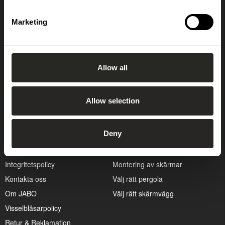
OK
Marketing
Allow all
Allow selection
Kundservice
Guider
Cookiepolicy
Att bygga altan
Deny
Hitta återförsäljare
Att välja rätt dörr
Hållbarhetspolicy
Kapa en skärm på bästa sätt
Integritetspolicy
Montering av skärmar
Kontakta oss
Välj rätt pergola
Om JABO
Välj rätt skärmvägg
Visselblåsarpolicy
Retur & Reklamation