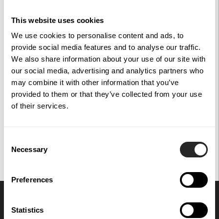
This website uses cookies
Bärlina 95x95 mm, ben 70x70 mm.
We use cookies to personalise content and ads, to
För att ge en så tydlig bild som möjligt kan vissa bilder vara
provide social media features and to analyse our traffic.
skapade eller förbättrade med hjälp av AI.
We also share information about your use of our site with
our social media, advertising and analytics partners who
may combine it with other information that you’ve
Specifikationer
provided to them or that they’ve collected from your use
of their services.
Consent
Du har också tittat på
Necessary
Selection
Preferences
Statistics
Prenumerera på vårt nyhetsbrev