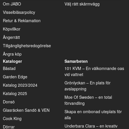
Om JABO
Välj rätt skärmvägg
Visselblåsarpolicy
Retur & Reklamation
Köpvillkor
Ångerrätt
Tillgänglighetsredogörelse
Ångra köp
Kataloger
Samarbeten
Båstad
101 KVM – En välkomnande oas
vid vattnet
Garden Edge
Grönlyckan – En plats för
Katalog 2023/2024
avslappning
Katalog 2025
Moe Of Sweden – en total
Donsö
förvandling
Glasräcken Sandö & VEN
Skapa en ombonad uteplats för
alla
Cook King
Underbara Clara – en kreativ
Dörrar