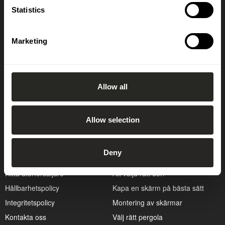
Statistics
Prenumerera på vårt nyhetsbrev
Marketing
OK
Allow all
Allow selection
Kundservice
Guider
Deny
Cookiepolicy
Att bygga altan
Hitta återförsäljare
Att välja rätt dörr
Hållbarhetspolicy
Kapa en skärm på bästa sätt
Integritetspolicy
Montering av skärmar
Kontakta oss
Välj rätt pergola