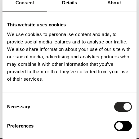
Consent
Details
About
Extratak till pergola i vattenavvisande 250 gr/m² polyester.
This website uses cookies
För att ge en så tydlig bild som möjligt kan vissa bilder vara
We use cookies to personalise content and ads, to
skapade eller förbättrade med hjälp av AI.
provide social media features and to analyse our traffic.
We also share information about your use of our site with
our social media, advertising and analytics partners who
Specifikationer
may combine it with other information that you’ve
provided to them or that they’ve collected from your use
Dokument
of their services.
Consent
Necessary
Selection
Du har också tittat på
Preferences