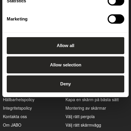
Statistics
Prenumerera på vårt nyhetsbrev
Marketing
OK
Allow all
Allow selection
Kundservice
Guider
Cookiepolicy
Att bygga altan
Deny
Hitta återförsäljare
Att välja rätt dörr
Hållbarhetspolicy
Kapa en skärm på bästa sätt
Integritetspolicy
Montering av skärmar
Kontakta oss
Välj rätt pergola
Om JABO
Välj rätt skärmvägg