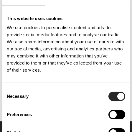
Fäste vinkel i svartlackad metall, 50 mm. Alla våra tillbehör
This website uses cookies
till metallstaket och grindar är galvaniserade, zinkgrundade
och färdigmålade i svart pulverlack.
We use cookies to personalise content and ads, to
provide social media features and to analyse our traffic.
För att ge en så tydlig bild som möjligt kan vissa bilder vara
We also share information about your use of our site with
skapade eller förbättrade med hjälp av AI.
our social media, advertising and analytics partners who
may combine it with other information that you’ve
provided to them or that they’ve collected from your use
Specifikationer
of their services.
Consent
Necessary
Du har också tittat på
Selection
Preferences