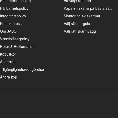
Hitta återförsäljare
Att välja rätt dörr
Hållbarhetspolicy
Kapa en skärm på bästa sätt
Integritetspolicy
Montering av skärmar
Kontakta oss
Välj rätt pergola
Om JABO
Välj rätt skärmvägg
Visselblåsarpolicy
Retur & Reklamation
Köpvillkor
Ångerrätt
Tillgänglighetsredogörelse
Ångra köp