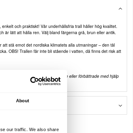
 enkelt och praktiskt! Vår underhållsfria trall håller hög kvalitet.
 är lätt att hålla ren. Välj bland färgerna grå, brun eller antik.
r att stå emot det nordiska klimatets alla utmaningar – den tål
ka. OBS! Trallen får inte bli stående i vatten, då finns det risk att
 möjligt kan vissa bilder vara skapade eller förbättrade med hjälp
About
se our traffic. We also share