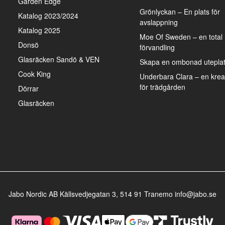
Garden Edge
Grönlyckan – En plats för
Katalog 2023/2024
avslappning
Katalog 2025
Moe Of Sweden – en total
Donsö
förvandling
Glasräcken Sandö & VEN
Skapa en ombonad uteplats
Cook King
Underbara Clara – en kreat
för trädgården
Dörrar
Glasräcken
Jabo Nordic AB Källsvedjegatan 3, 514 91 Tranemo info@jabo.se