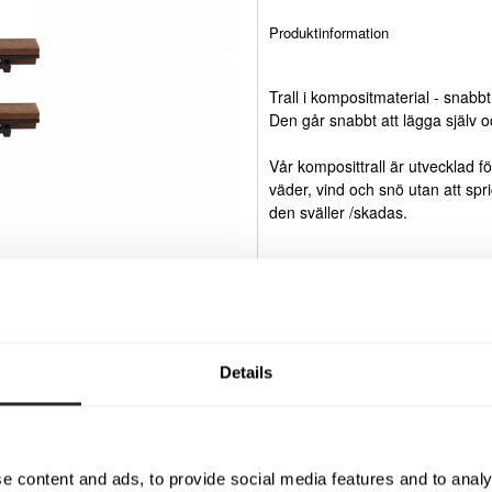
Produktinformation
Trall i kompositmaterial - snabbt,
Den går snabbt att lägga själv och
Vår komposittrall är utvecklad fö
väder, vind och snö utan att spric
den sväller /skadas.
För att ge en så tydlig bild som
av AI.
Details
Specifikationer
e content and ads, to provide social media features and to analy