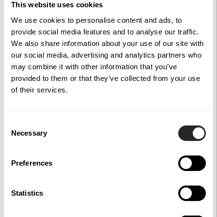
This website uses cookies
Ribba Öckerö Linax Grå 6-
pack 1490x45x45 FSC (B)
Köp
We use cookies to personalise content and ads, to
619 kr
provide social media features and to analyse our traffic.
Ribba Öckerö Linax Grå 4-
We also share information about your use of our site with
pack 1490x45x45 FSC (B)
Köp
419 kr
our social media, advertising and analytics partners who
Stolplock Dolt Invändigt
may combine it with other information that you’ve
Donsö Svart
Köp
provided to them or that they’ve collected from your use
99 kr
of their services.
Hylla Öckerö
Köp
289 kr
Consent
Necessary
Selection
Fäste för överliggare
Öckerö
Köp
159 kr
Preferences
Stolpsko Öckerö
Köp
229 kr
Statistics