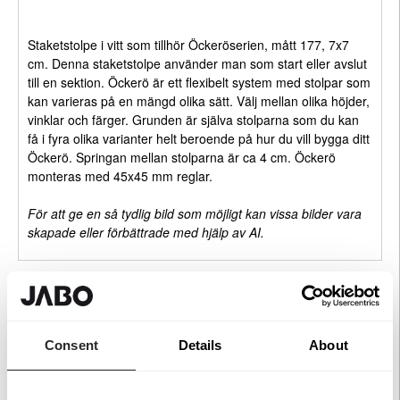
Staketstolpe i vitt som tillhör Öckeröserien, mått 177, 7x7
cm. Denna staketstolpe använder man som start eller avslut
till en sektion. Öckerö är ett flexibelt system med stolpar som
kan varieras på en mängd olika sätt. Välj mellan olika höjder,
vinklar och färger. Grunden är själva stolparna som du kan
få i fyra olika varianter helt beroende på hur du vill bygga ditt
Öckerö. Springan mellan stolparna är ca 4 cm. Öckerö
monteras med 45x45 mm reglar.
För att ge en så tydlig bild som möjligt kan vissa bilder vara
skapade eller förbättrade med hjälp av AI.
Rekommenderade tillbehör
Consent
Details
About
Linax Olja 1L Grå
Köp
399 kr