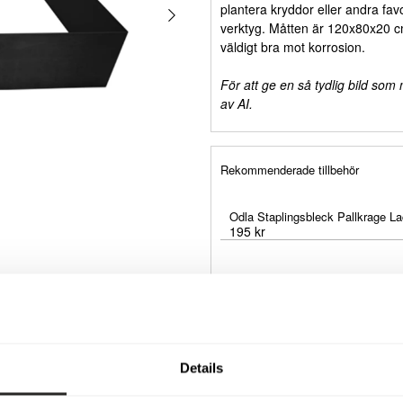
plantera kryddor eller andra fav
verktyg. Måtten är 120x80x20 cm
väldigt bra mot korrosion.
För att ge en så tydlig bild som
av AI.
Rekommenderade tillbehör
Odla Staplingsbleck Pallkrage 
195 kr
Odla Sn
349 kr
Details