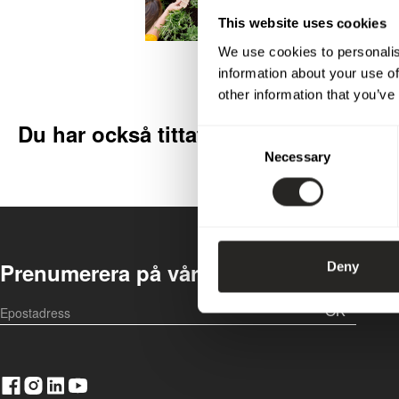
This website uses cookies
We use cookies to personalis
information about your use of
other information that you’ve
Du har också tittat på
Consent
Necessary
Selection
Prenumerera på vårt nyhetsbrev
Deny
OK