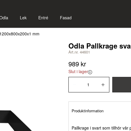
Odla
Lek
Entré
Fasad
rt 1200x800x200x1 mm
Odla Pallkrage sv
Art.nr. 44601
989 kr
Slut i lager
Produktinformation
Pallkrage i svart som tillhör vår