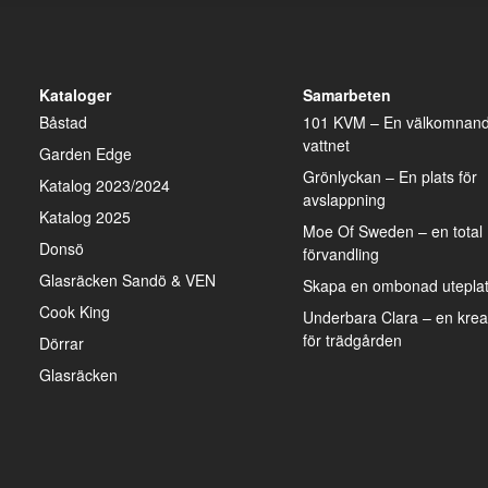
Kataloger
Samarbeten
Båstad
101 KVM – En välkomnand
vattnet
Garden Edge
Grönlyckan – En plats för
Katalog 2023/2024
avslappning
Katalog 2025
Moe Of Sweden – en total
Donsö
förvandling
Glasräcken Sandö & VEN
Skapa en ombonad uteplats
Cook King
Underbara Clara – en kreat
för trädgården
Dörrar
Glasräcken