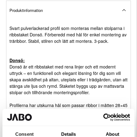
Produktinformation
Svart pulverlackerad profil som monteras mellan stolparna i
ribbstaket Donsö. Förberedd med hål för enkel montering av
träribbor. Stabil, stilren och lätt att montera. 3-pack.
Donsö:
Donsö är ett ribbstaket med rena linjer och ett modernt
uttryck – en funktionell och elegant lösning för dig som vill
skapa avskildhet på altan, uteplats eller i trädgården, utan att
stänga ute ljus och rymd. Staketet byggs upp av mattsvarta
stolpar och tillhörande monteringsprofiler.
Profilerna har utskurna hål som passar ribbor i måtten 28×45
mm eller 45×45 mm, vilket gör monteringen både snabb och
exakt – helt utan behov av mätning. Ribborna skruvas fast
från baksidan med svart skruv för ett stilrent och dolt
montage. Använder du 28×45 mm ribbor behövs 31 st per
Consent
Details
About