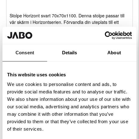
Stolpe Horizont svart 70x70x1100. Denna stolpe passar till
vår skärm i Horizontserien. Förvandla din uteplats till ett
vackert uterum. Denna skärmserie passar utmärkt till både
sommarstugan såväl som den modernare villan.
Träskyddsbehandlad, grundmålad en gång, toppstrykt två
gånger. Hela Horizontserien är FSC®-certifierad för ett
Consent
Details
About
ansvarsfullt skogsbruk.
För att ge en så tydlig bild som möjligt kan vissa bilder vara
skapade eller förbättrade med hjälp av AI.
This website uses cookies
We use cookies to personalise content and ads, to
provide social media features and to analyse our traffic.
Rekommenderade tillbehör
We also share information about your use of our site with
our social media, advertising and analytics partners who
may combine it with other information that you’ve
Stolplock Platt
provided to them or that they’ve collected from your use
71x71mm
Köp
99 kr
of their services.