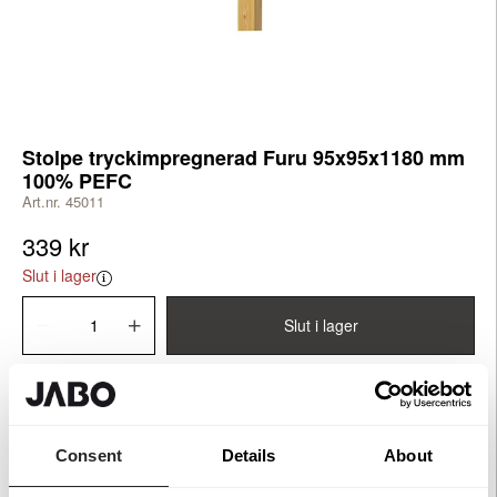
Stolpe tryckimpregnerad Furu 95x95x1180 mm
100% PEFC
Art.nr. 45011
339 kr
Slut i lager
Slut i lager
Produktinformation
Consent
Details
About
Stolpe i tryckimpregnerad furu. Stolpen är av NTR A-klassat