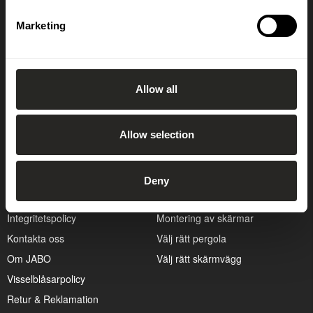
OK
Marketing
Allow all
Allow selection
Kundservice
Guider
Cookiepolicy
Att bygga altan
Hitta återförsäljare
Att välja rätt dörr
Deny
Hållbarhetspolicy
Kapa en skärm på bästa sätt
Integritetspolicy
Montering av skärmar
Kontakta oss
Välj rätt pergola
Om JABO
Välj rätt skärmvägg
Visselblåsarpolicy
Retur & Reklamation