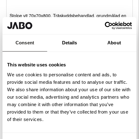
Stolpe vit 70x70x800. Träskyddsbehandlad, grundmålad en
gång, toppstrykt två gånger. FSC®-certifierad för ett
ansvarsfullt skogsbruk. Används vid montering av Jabos
vitmålade staket eller skärmar.
Consent
Details
About
För att ge en så tydlig bild som möjligt kan vissa bilder vara
skapade eller förbättrade med hjälp av AI.
This website uses cookies
We use cookies to personalise content and ads, to
Rekommenderade tillbehör
provide social media features and to analyse our traffic.
We also share information about your use of our site with
our social media, advertising and analytics partners who
Stolplock Platt
71x71mm
Köp
may combine it with other information that you’ve
99 kr
provided to them or that they’ve collected from your use
of their services.
Stolpsko
71x71x150mm
Köp
199 kr