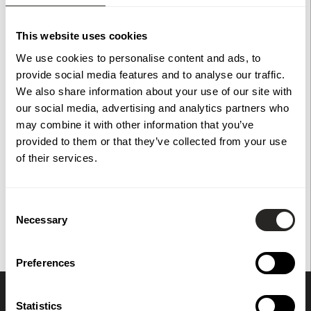
Stolpsko vit 96x96x70 mm. En stilren och minimalistisk
This website uses cookies
stolpsko som passar en 95x95 stolpe.
We use cookies to personalise content and ads, to
provide social media features and to analyse our traffic.
För att ge en så tydlig bild som möjligt kan vissa bilder vara
We also share information about your use of our site with
skapade eller förbättrade med hjälp av AI.
our social media, advertising and analytics partners who
may combine it with other information that you’ve
provided to them or that they’ve collected from your use
Specifikationer
of their services.
Consent
Du har också tittat på
Necessary
Selection
Preferences
Statistics