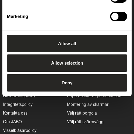
Prenumerera på vårt nyhetsbrev
Marketing
OK
Allow all
Allow selection
Kundservice
Guider
Cookiepolicy
Att bygga altan
Deny
Hitta återförsäljare
Att välja rätt dörr
Hållbarhetspolicy
Kapa en skärm på bästa sätt
Integritetspolicy
Montering av skärmar
Kontakta oss
Välj rätt pergola
Om JABO
Välj rätt skärmvägg
Visselblåsarpolicy