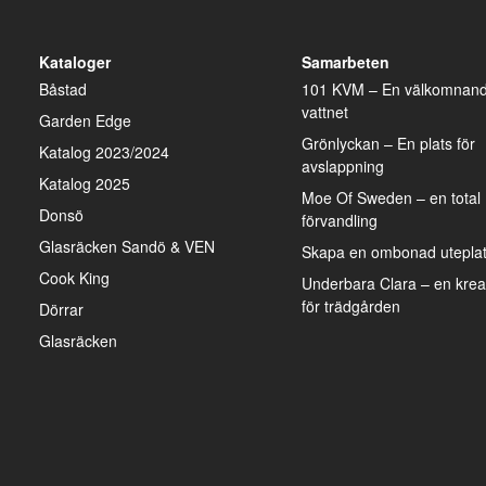
Kataloger
Samarbeten
Båstad
101 KVM – En välkomnand
vattnet
Garden Edge
Grönlyckan – En plats för
Katalog 2023/2024
avslappning
Katalog 2025
Moe Of Sweden – en total
Donsö
förvandling
Glasräcken Sandö & VEN
Skapa en ombonad uteplats
Cook King
Underbara Clara – en kreat
för trädgården
Dörrar
Glasräcken