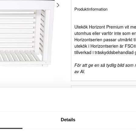
Produktinformation
Utekök Horizont Premium vit med 
utomhus eller varför inte som e
Horizontserien passar utmärkt 
utekök i Horizontserien är FSC®-
tillverkad i träskyddsbehandlad
För att ge en så tydlig bild som
av AI.
Specifikationer
Details