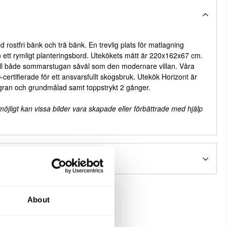
rostfri bänk och trä bänk. En trevlig plats för matlagning
n ett rymligt planteringsbord. Utekökets mått är 220x162x67 cm.
till både sommarstugan såväl som den modernare villan. Våra
certifierade för ett ansvarsfullt skogsbruk. Utekök Horizont är
 gran och grundmålad samt toppstrykt 2 gånger.
 möjligt kan vissa bilder vara skapade eller förbättrade med hjälp
About