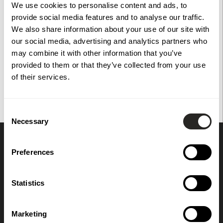
We use cookies to personalise content and ads, to
provide social media features and to analyse our traffic.
Dokument
We also share information about your use of our site with
our social media, advertising and analytics partners who
may combine it with other information that you’ve
provided to them or that they’ve collected from your use
of their services.
Du har också tittat på
Consent
Necessary
Selection
Preferences
Prenumerera på vårt nyhetsbrev
OK
Statistics
Marketing