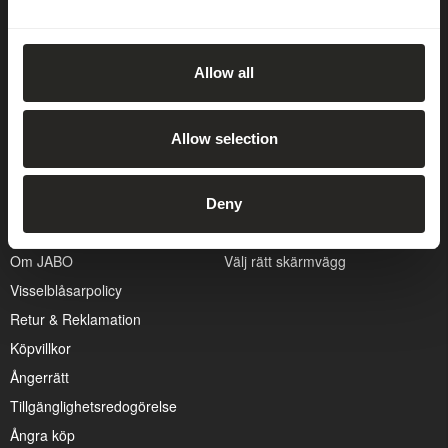
Allow all
Kundservice
Guider
Cookiepolicy
Att bygga altan
Allow selection
Hitta återförsäljare
Att välja rätt dörr
Hållbarhetspolicy
Kapa en skärm på bästa sätt
Integritetspolicy
Montering av skärmar
Deny
Kontakta oss
Välj rätt pergola
Om JABO
Välj rätt skärmvägg
Visselblåsarpolicy
Retur & Reklamation
Köpvillkor
Ångerrätt
Tillgänglighetsredogörelse
Ångra köp