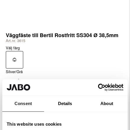
Väggfäste till Bertil Rostfritt SS304 Ø 38,5mm
Art.nr. 3615
Välj färg
Silver/Grå
185 kr
Finns i lager
Lägg i varukorg
Consent
Details
About
This website uses cookies
Specifikationer