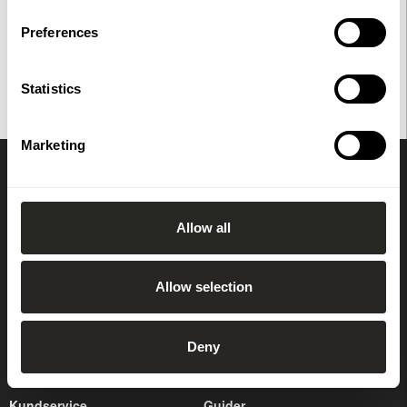
Preferences
Du har också tittat på
Statistics
Marketing
Prenumerera på vårt nyhetsbrev
Allow all
OK
Allow selection
Deny
Kundservice
Guider