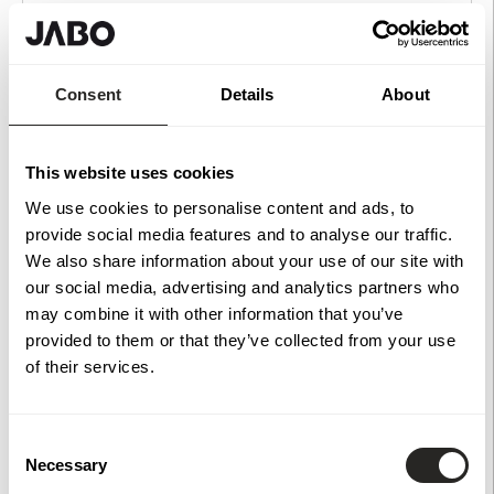
Produktinformation
Vangstycke 5-steg i tryckimpregnerad furu. Mått H85 x B180
Consent
Details
About
cm. Vangstycke fungerar som stöd för planstegen och
används på sidorna när du ska bygga en utomhustrappa.
Jabo erbjuder 20 års rötskyddsgaranti på alla
tryckimpregnerande vangstycken i furu, som dessutom är
This website uses cookies
godkända efter Nordiska Träskyddsrådets (NTR) regelverk
We use cookies to personalise content and ads, to
och FSC®-certifierade. Steghöjd: 17 cm Stegdjup: 36 cm.
provide social media features and to analyse our traffic.
We also share information about your use of our site with
Jabos vangstycken uppfyller kraven enligt Nya Bygglagen
som trädde i kraft den 1 juli 2025.
our social media, advertising and analytics partners who
may combine it with other information that you’ve
provided to them or that they’ve collected from your use
För att ge en så tydlig bild som möjligt kan vissa bilder vara
of their services.
skapade eller förbättrade med hjälp av AI.
Consent
Necessary
Specifikationer
Selection