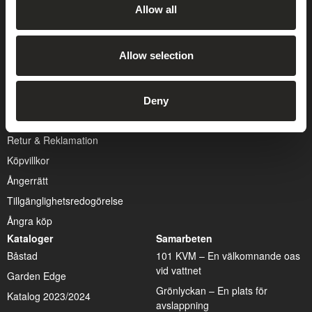
Allow all
Hitta återförsäljare
Att välja rätt dörr
Hållbarhetspolicy
Kapa en skärm på bästa sätt
Allow selection
Integritetspolicy
Montering av skärmar
Kontakta oss
Välj rätt pergola
Om JABO
Välj rätt skärmvägg
Deny
Visselblåsarpolicy
Retur & Reklamation
Köpvillkor
Ångerrätt
Tillgänglighetsredogörelse
Ångra köp
Kataloger
Samarbeten
Båstad
101 KVM – En välkomnande oas
vid vattnet
Garden Edge
Grönlyckan – En plats för
Katalog 2023/2024
avslappning