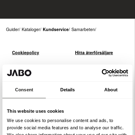
Guider
Kataloger
Kundservice
Samarbeten
Cookiepolicy
Hitta återförsäljare
Hållbarhetspolicy
Integritetspolicy
Consent
Details
About
Kontakta oss
Om JABO
Visselblåsarpolicy
Retur & Reklamation
This website uses cookies
We use cookies to personalise content and ads, to
provide social media features and to analyse our traffic.
Köpvillkor
Ångerrätt
We also share information about your use of our site with