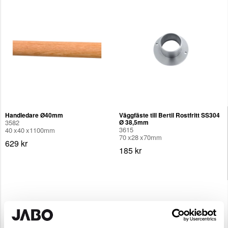
Handledare Ø40mm
Väggfäste till Bertil Rostfritt SS304
3582
Ø 38,5mm
3615
40
40
1100
mm
70
28
70
mm
629 kr
185 kr