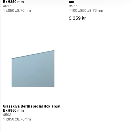
BxH850 mm
cm
4617
3577
1
850
8.76
mm
1100
850
8.76
mm
3 359 kr
Glasskiva Bertil special Rökfärgat
BxH850 mm
4593
1
850
8.76
mm