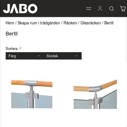
Hem
/
Skapa rum i trädgården
/
Räcken
/
Glasräcken
/
Bertil
Bertil
Sortera
Färg
Storlek