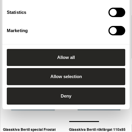
Statistics
Glasskiva Bertil special Klar
Glasskiva Bertil frostat glas 110x85
BxH850 mm
cm
4597
3616
Marketing
1
850
8.76
mm
1100
850
8.76
mm
2 959 kr
Allow all
Allow selection
Deny
Glasskiva Bertil special Frostat
Glasskiva Bertil rökfärgat 110x85