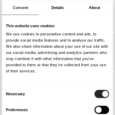
Consent
Details
About
This website uses cookies
We use cookies to personalise content and ads, to
Väggfäste till Bertil Rostfritt SS304
Glasskiva Bertil klar 110x85 cm
provide social media features and to analyse our traffic.
Ø 40,5mm
3596
36181
1100
850
8.76
mm
We also share information about your use of our site with
85
25
85
mm
2 799 kr
our social media, advertising and analytics partners who
275 kr
may combine it with other information that you’ve
provided to them or that they’ve collected from your use
of their services.
Consent
Necessary
Selection
Preferences