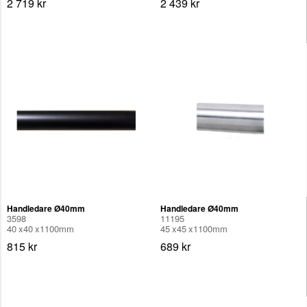
2 719 kr
2 439 kr
Handledare Ø40mm
Handledare Ø40mm
3598
11195
40
40
1100
mm
45
45
1100
mm
815 kr
689 kr