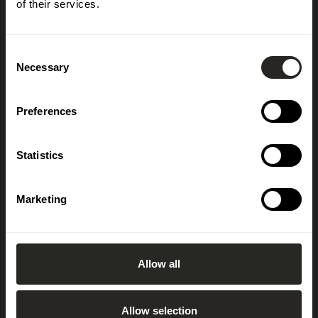
of their services.
Prenumerera på vårt nyhetsbrev
OK
Consent
Necessary
Selection
Preferences
Statistics
Kundservice
Guider
Cookiepolicy
Att bygga altan
Marketing
Hitta återförsäljare
Att välja rätt dörr
Hållbarhetspolicy
Kapa en skärm på bästa sätt
Integritetspolicy
Montering av skärmar
Allow all
Kontakta oss
Välj rätt pergola
Om JABO
Välj rätt skärmvägg
Allow selection
Visselblåsarpolicy