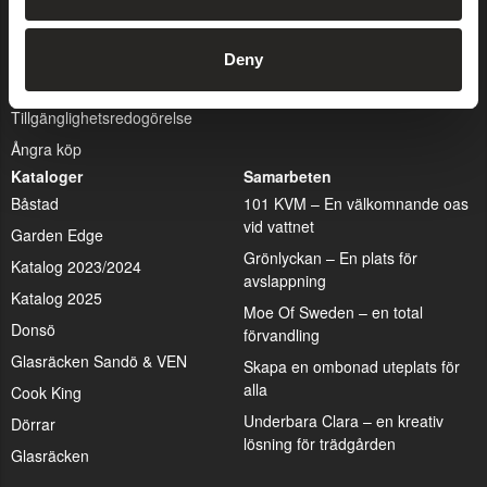
Retur & Reklamation
Köpvillkor
Deny
Ångerrätt
Tillgänglighetsredogörelse
Ångra köp
Kataloger
Samarbeten
Båstad
101 KVM – En välkomnande oas
vid vattnet
Garden Edge
Grönlyckan – En plats för
Katalog 2023/2024
avslappning
Katalog 2025
Moe Of Sweden – en total
Donsö
förvandling
Glasräcken Sandö & VEN
Skapa en ombonad uteplats för
alla
Cook King
Underbara Clara – en kreativ
Dörrar
lösning för trädgården
Glasräcken