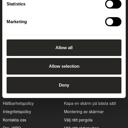
Statistics
Prenumerera på vårt nyhetsbrev
Marketing
OK
Allow all
Allow selection
Kundservice
Guider
Deny
Cookiepolicy
Att bygga altan
Hitta återförsäljare
Att välja rätt dörr
Hållbarhetspolicy
Kapa en skärm på bästa sätt
Integritetspolicy
Montering av skärmar
Kontakta oss
Välj rätt pergola
Om JABO
Välj rätt skärmvägg