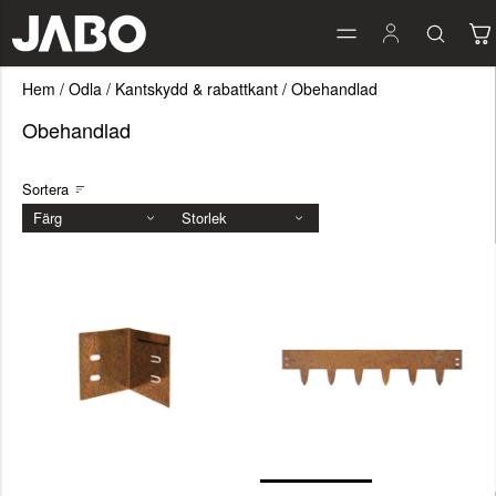
Hem
/
Odla
/
Kantskydd & rabattkant
/
Obehandlad
Obehandlad
Sortera
Färg
Storlek