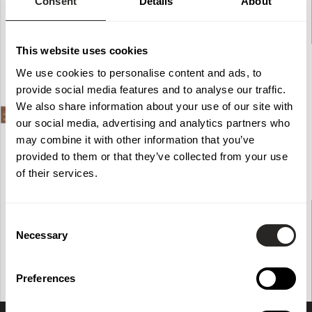
Consent
Details
About
This website uses cookies
We use cookies to personalise content and ads, to
provide social media features and to analyse our traffic.
We also share information about your use of our site with
our social media, advertising and analytics partners who
may combine it with other information that you’ve
provided to them or that they’ve collected from your use
of their services.
Odla Kantskydd 2000x170mm
Odla Kantskydd Vinkel H=290mm
Consent
10291
10289
2000
170
1
mm
70
70
200
mm
Necessary
Selection
225 kr
89 kr
Preferences