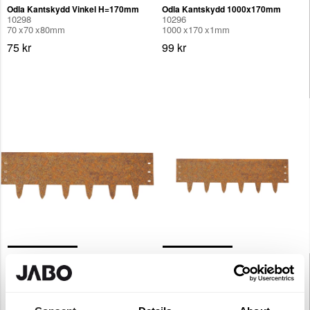
Odla Kantskydd Vinkel H=170mm
Odla Kantskydd 1000x170mm
10298
10296
70
70
80
mm
1000
170
1
mm
75 kr
99 kr
Odla Kantskydd 2000x290mm
Odla Kantskydd 1000x290mm
10295
10293
2000
290
1
mm
1000
290
1
mm
479 kr
205 kr