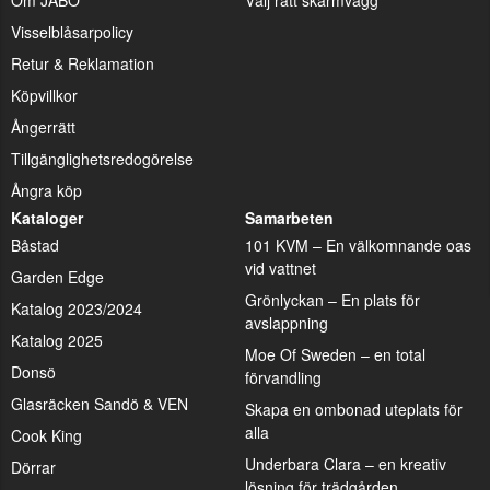
Visselblåsarpolicy
Retur & Reklamation
Köpvillkor
Ångerrätt
Tillgänglighetsredogörelse
Ångra köp
Kataloger
Samarbeten
Båstad
101 KVM – En välkomnande oas
vid vattnet
Garden Edge
Grönlyckan – En plats för
Katalog 2023/2024
avslappning
Katalog 2025
Moe Of Sweden – en total
Donsö
förvandling
Glasräcken Sandö & VEN
Skapa en ombonad uteplats för
alla
Cook King
Underbara Clara – en kreativ
Dörrar
lösning för trädgården