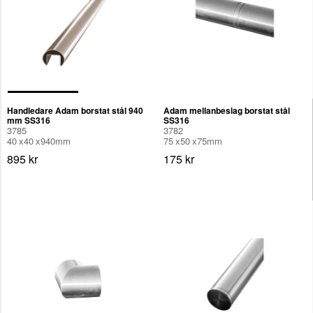
Handledare Adam borstat stål 940
Adam mellanbeslag borstat stål
mm SS316
SS316
3785
3782
40
40
940
mm
75
50
75
mm
895 kr
175 kr