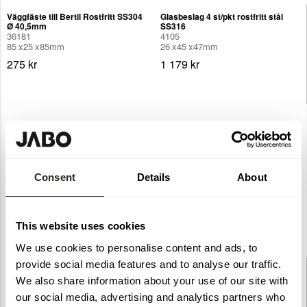
Väggfäste till Bertil Rostfritt SS304
Glasbeslag 4 st/pkt rostfritt stål
Ø 40,5mm
SS316
36181
4105
85
25
85
mm
26
45
47
mm
275 kr
1 179 kr
Consent
Details
About
This website uses cookies
We use cookies to personalise content and ads, to
provide social media features and to analyse our traffic.
Glasskiva Bertil klar 110x85 cm
Glasskiva Bertil special Klar
3596
BxH850 mm
We also share information about your use of our site with
4597
1100
850
8.76
mm
our social media, advertising and analytics partners who
1
850
8.76
mm