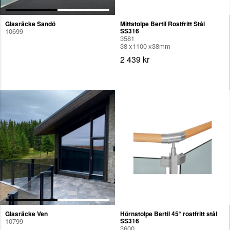
Glasräcke Sandö
Mittstolpe Bertil Rostfritt Stål
10699
SS316
3581
38
1100
38
mm
2 439 kr
Glasräcke Ven
Hörnstolpe Bertil 45° rostfritt stål
10799
SS316
3600