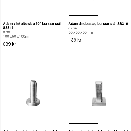
Adam vinkelbeslag 90° borstat stål
Adam ändbeslag borstat stål SS316
SS316
3784
3783
50
50
50
mm
100
50
100
mm
139 kr
389 kr