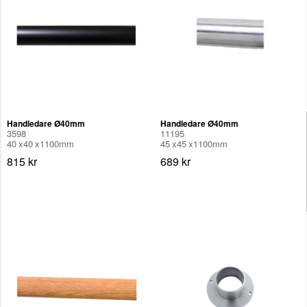
Handledare Ø40mm
Handledare Ø40mm
3598
11195
40
40
1100
mm
45
45
1100
mm
815 kr
689 kr