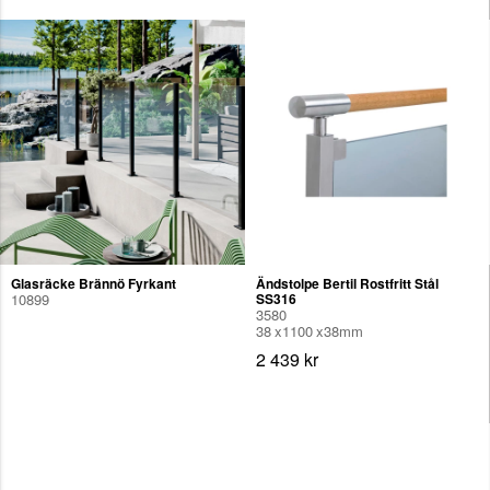
Glasräcke Brännö Fyrkant
Ändstolpe Bertil Rostfritt Stål
10899
SS316
3580
38
1100
38
mm
2 439 kr