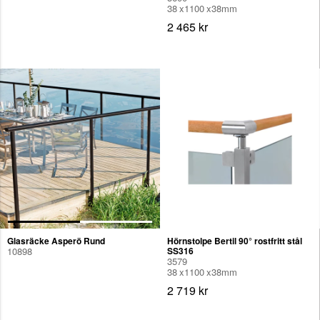
38
1100
38
mm
2 465 kr
Glasräcke Asperö Rund
Hörnstolpe Bertil 90° rostfritt stål
10898
SS316
3579
38
1100
38
mm
2 719 kr