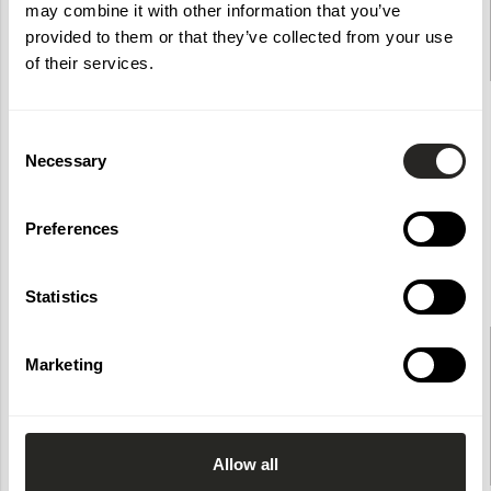
2 799 kr
may combine it with other information that you’ve
provided to them or that they’ve collected from your use
of their services.
Consent
Necessary
Selection
Preferences
Statistics
Glasskiva Bertil frostat glas 110x85
Glasskiva Bertil special Frostat
cm
BxH850 mm
Marketing
3616
4617
1100
850
8.76
mm
1
850
8.76
mm
2 959 kr
Allow all