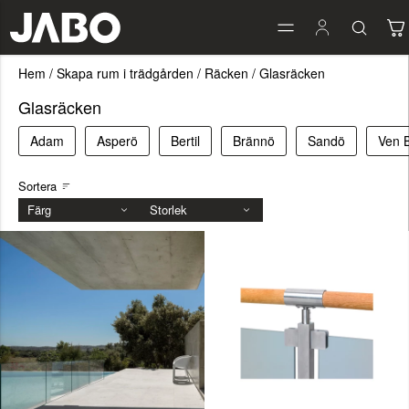
Hem
/
Skapa rum i trädgården
/
Räcken
/
Glasräcken
Glasräcken
Adam
Asperö
Bertil
Brännö
Sandö
Ven 
Sortera
Färg
Storlek