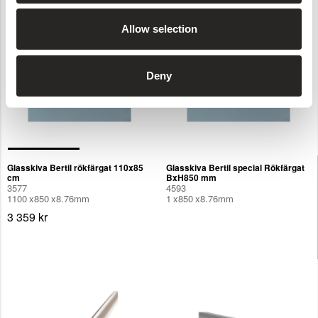
Allow selection
Deny
Glasskiva Bertil rökfärgat 110x85
Glasskiva Bertil special Rökfärgat
cm
BxH850 mm
3577
4593
1100
850
8.76
mm
1
850
8.76
mm
3 359 kr