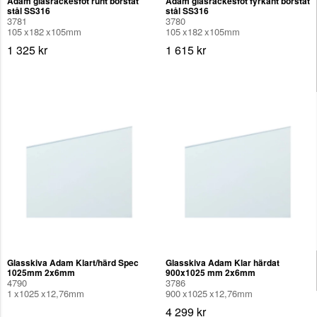
Adam glasräckesfot runt borstat
Adam glasräckesfot fyrkant borstat
stål SS316
stål SS316
3781
3780
105
182
105
mm
105
182
105
mm
1 325 kr
1 615 kr
Glasskiva Adam Klart/härd Spec
Glasskiva Adam Klar härdat
1025mm 2x6mm
900x1025 mm 2x6mm
4790
3786
1
1025
12,76
mm
900
1025
12,76
mm
4 299 kr