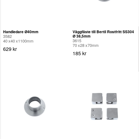
Handledare Ø40mm
Väggfäste till Bertil Rostfritt SS304
3582
Ø 38,5mm
3615
40
40
1100
mm
70
28
70
mm
629 kr
185 kr