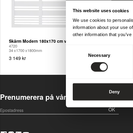
This website uses cookies
We use cookies to personalis
information about your use of
other information that you’ve
Skärm Modern 180x170 cm vit
4720
Consent
34
1700
1800
mm
Necessary
Selection
3 149 kr
Deny
Prenumerera på vårt nyhetsbrev
OK