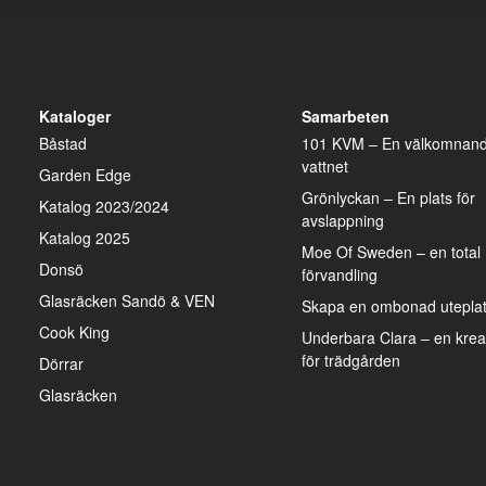
Kataloger
Samarbeten
Båstad
101 KVM – En välkomnand
vattnet
Garden Edge
Grönlyckan – En plats för
Katalog 2023/2024
avslappning
Katalog 2025
Moe Of Sweden – en total
Donsö
förvandling
Glasräcken Sandö & VEN
Skapa en ombonad uteplats
Cook King
Underbara Clara – en kreat
för trädgården
Dörrar
Glasräcken