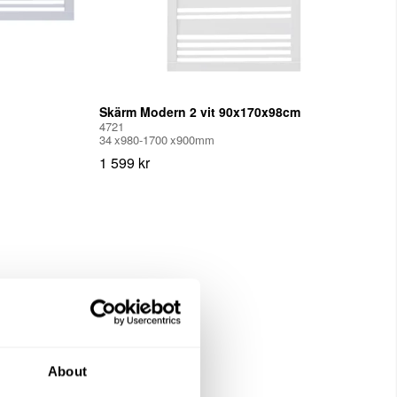
Skärm Modern 2 vit 90x170x98cm
4721
34
980-1700
900
mm
1 599 kr
About