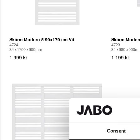
Skärm Modern 5 90x170 cm Vit
Skärm Modern
4724
4723
34
1700
900
mm
34
980
900
m
1 999 kr
1 199 kr
Consent