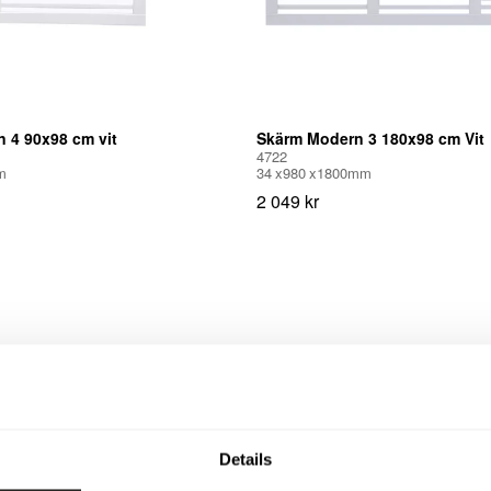
 4 90x98 cm vit
Skärm Modern 3 180x98 cm Vit
4722
m
34
980
1800
mm
2 049 kr
Details